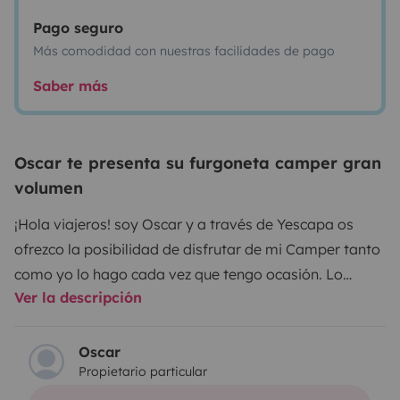
Pago seguro
Más comodidad con nuestras facilidades de pago
Saber más
Oscar te presenta su furgoneta camper gran
volumen
¡Hola viajeros! soy Oscar y a través de Yescapa os
ofrezco la posibilidad de disfrutar de mi Camper tanto
como yo lo hago cada vez que tengo ocasión.
Lo
Ver la descripción
primero que os tengo que contar es que soy un amante
del mundo Camper y tanto la camperización como el
pintado exterior de la Mercedes Sprinter, está
Oscar
Propietario particular
diseñado y realizado completamente por mí... con
mucho cariño, dedicación y esfuerzo.
Antes de nada y