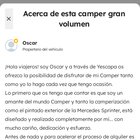
Acerca de esta camper gran
¿Tienes una pregunta para Oscar?
volumen
Enviar un mensaje
Oscar
Puntuación global
Propietario del vehículo
5/5
Tasa de respuesta
¡Hola viajeros! soy Oscar y a través de Yescapa os
100 %
ofrezco la posibilidad de disfrutar de mi Camper tanto
como yo lo hago cada vez que tengo ocasión.
Idiomas hablados
Español
Lo primero que os tengo que contar es que soy un
amante del mundo Camper y tanto la camperización
Perfil certificado
como el pintado exterior de la Mercedes Sprinter, está
diseñado y realizado completamente por mí... con
mucho cariño, dedicación y esfuerzo.
Antes de nada y para acelerar el proceso de alquiler es