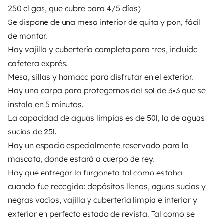
3.82/5 sobre 1171 opiniones de usuarios en Trusted
250 cl gas, que cubre para 4/5 días)
Shops
Se dispone de una mesa interior de quita y pon, fácil
de montar.
Instagram
X
Pinterest
Facebook
Hay vajilla y cubertería completa para tres, incluida
cafetera exprés.
Mesa, sillas y hamaca para disfrutar en el exterior.
ALQUILER AUTOCARAVANAS
Hay una carpa para protegernos del sol de 3×3 que se
instala en 5 minutos.
¿Cómo funciona?
La capacidad de aguas limpias es de 50l, la de aguas
Alquilar una autocaravana
sucias de 25l.
Hay un espacio especialmente reservado para la
Tus primeros pasos en autocaravana
mascota, donde estará a cuerpo de rey.
Las opiniones de nuestros usuarios
Hay que entregar la furgoneta tal como estaba
Ayuda viajero
cuando fue recogida: depósitos llenos, aguas sucias y
negras vacíos, vajilla y cubertería limpia e interior y
exterior en perfecto estado de revista. Tal como se