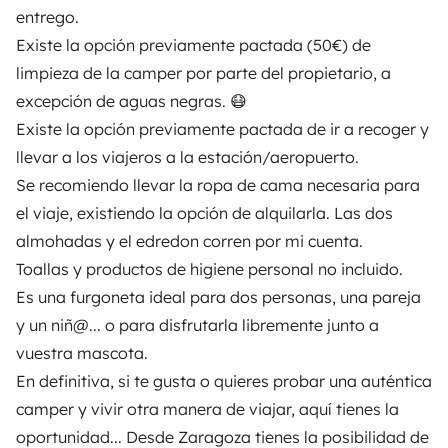
PROPIETARIOS
entrego.
Existe la opción previamente pactada (50€) de
Anunciar un vehículo
limpieza de la camper por parte del propietario, a
Contrato de alquiler
excepción de aguas negras. 😷
Existe la opción previamente pactada de ir a recoger y
Seguros de alquiler
llevar a los viajeros a la estación/aeropuerto.
Asistencias de alquiler
Se recomiendo llevar la ropa de cama necesaria para
el viaje, existiendo la opción de alquilarla. Las dos
Ayuda propietario
almohadas y el edredon corren por mi cuenta.
Toallas y productos de higiene personal no incluido.
Es una furgoneta ideal para dos personas, una pareja
y un niñ@... o para disfrutarla libremente junto a
Medios de pago seguros
Pago en varios plazos
vuestra mascota.
En definitiva, si te gusta o quieres probar una auténtica
Descargar en
Disponible en
camper y vivir otra manera de viajar, aquí tienes la
App Store
Google Play
oportunidad... Desde Zaragoza tienes la posibilidad de