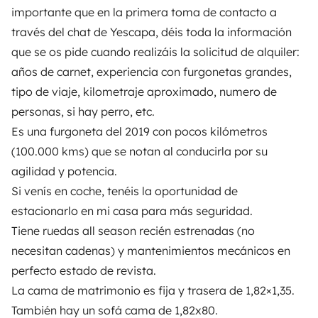
importante que en la primera toma de contacto a
través del chat de Yescapa, déis toda la información
que se os pide cuando realizáis la solicitud de alquiler:
años de carnet, experiencia con furgonetas grandes,
Vehículos similares cerca de Zaragoza
tipo de viaje, kilometraje aproximado, numero de
personas, si hay perro, etc.
Es una furgoneta del 2019 con pocos kilómetros
(100.000 kms) que se notan al conducirla por su
agilidad y potencia.
Si venís en coche, tenéis la oportunidad de
estacionarlo en mi casa para más seguridad.
Tiene ruedas all season recién estrenadas (no
Camper gran volumen
Camper gran 
necesitan cadenas) y mantenimientos mecánicos en
Zaragoza
Zaragoza
perfecto estado de revista.
4 viajeros
3 viajeros
A partir de
La cama de matrimonio es fija y trasera de 1,82×1,35.
110 €
Ninguna opinión
3,5
También hay un sofá cama de 1,82x80.