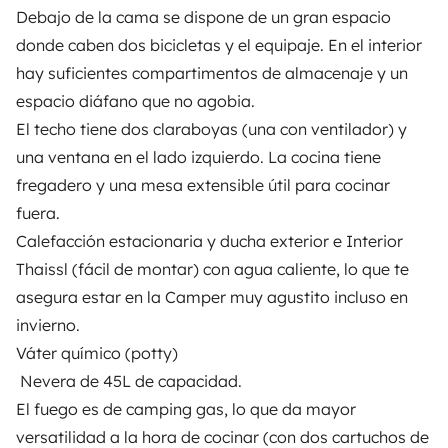
Debajo de la cama se dispone de un gran espacio
donde caben dos bicicletas y el equipaje. En el interior
hay suficientes compartimentos de almacenaje y un
espacio diáfano que no agobia.
A partir de
El techo tiene dos claraboyas (una con ventilador) y
Reservar
80 €
/día
una ventana en el lado izquierdo. La cocina tiene
fregadero y una mesa extensible útil para cocinar
fuera.
Calefacción estacionaria y ducha exterior e Interior
Thaissl (fácil de montar) con agua caliente, lo que te
Yescapa es una plataforma que facilita y asegura el
asegura estar en la Camper muy agustito incluso en
alquiler de autocaravanas y furgonetas campers entre
invierno.
particulares. La plataforma tiene el papel de
intermediario de confianza y propone una solución
Váter químico (potty)
llave en mano para unas vacaciones en total libertad y
Nevera de 45L de capacidad.
seguridad.
El fuego es de camping gas, lo que da mayor
versatilidad a la hora de cocinar (con dos cartuchos de