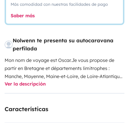
Más comodidad con nuestras facilidades de pago
Saber más
Nolwenn te presenta su autocaravana
perfilada
Mon nom de voyage est Oscar.
Je vous propose de
partir en Bretagne et départements limitrophes :
Manche, Mayenne, Maine-et-Loire, de Loire-Atlantique
Ver la descripción
(pas au-delà).
Oscar ne prend pas de vélos, et n'a pas
de porte vélos (suite malheureusement à des
incidents).
Je peux partir en famille, en couples, entre
Características
amis, en évènements (mariage, anniversaire..).
Je suis
prêt à vous recevoir pour 4 couchages confortables et
1 lit d'appoint (1 lit adulte en pavillon + 2 lits