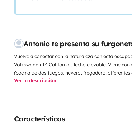
Antonio te presenta su furgone
Vuelve a conectar con la naturaleza con esta escapad
Volkswagen T4 California. Techo elevable. Viene con 
(cocina de dos fuegos, nevera, fregadero, diferentes
Ver la descripción
Dispone de ropa de cama, toallas, enseres de cocina,
camping. Tiene dos camas, el asiento trasero que se 
elevable. Perfecto para disfrutar de un viaje tranquil
Características