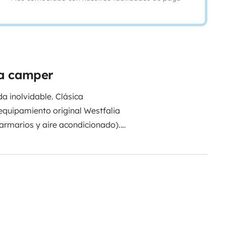
ta camper
a inolvidable. Clásica
equipamiento original Westfalia
 armarios y aire acondicionado).
 ducha, sillas y mesa de
hace cama y otra en el techo
o y con absoluta libertad.