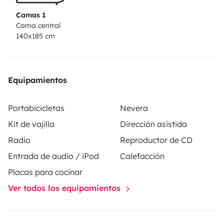
Benzinmotor(Verbrauch ca. 10L E10/100Km)
Grüne
Camas 1
Umweltplakette
Allwetterreifen
Ihr wollt länger
Cama central
140x185 cm
wegfahren -
Wir sind flexibel!
Ob Langzeitmiete oder
Sonderwünsche, fragt einfach nach.
Equipamientos
Portabicicletas
Nevera
Kit de vajilla
Dirección asistida
Radio
Reproductor de CD
Entrada de audio / iPod
Calefacción
Placas para cocinar
Ver todos los equipamientos