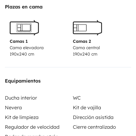
(COVID)
Suite à évènement indélicat, une caution de 50
Plazas en cama
euros sera demandée à la location, pour le ménage.
Camas 1
Camas 2
Cama elevadora
Cama central
190x240 cm
190x240 cm
Equipamientos
Ducha interior
WC
Nevera
Kit de vajilla
Kit de limpieza
Dirección asistida
Regulador de velocidad
Cierre centralizado