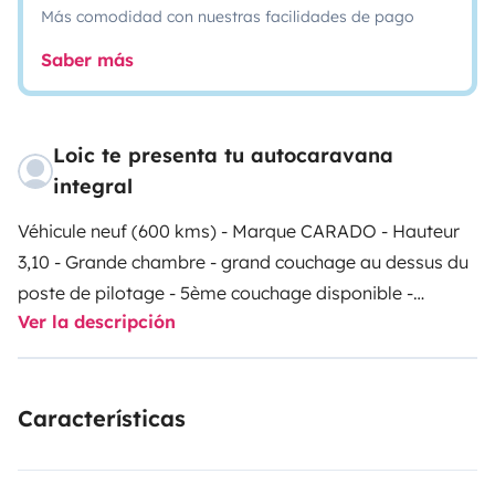
Más comodidad con nuestras facilidades de pago
Saber más
Loic te presenta tu autocaravana
integral
Véhicule neuf (600 kms) - Marque CARADO - Hauteur
3,10 - Grande chambre - grand couchage au dessus du
poste de pilotage - 5ème couchage disponible -
Ver la descripción
Véhicule équipé d'un porte scooter - Très grande soute
- Equipé de deux TV - Grande store de 6 mètres environ
- Mise à disposition d'un barbecue, de tout matériel de
Características
cuisine - Four à gaz - Pour le conducteur espace
spacieux, régulateur de vitesse, caméral de recul, clef
USB, GPS avec téléphone -
Pas de prêt de literie