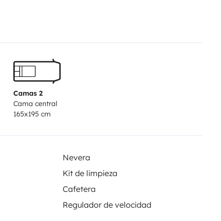
mo de gas, por lo que no tendras
ente o programando nada,
ta tambien con calefacción
idamente.
Camas 2
n mensaje.
Cama central
165x195 cm
Nevera
Kit de limpieza
Cafetera
Regulador de velocidad