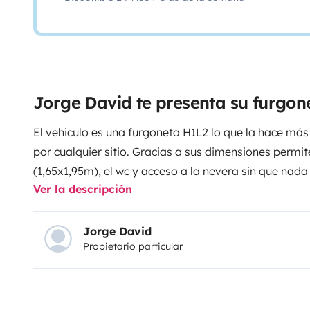
Jorge David te presenta su furgo
El vehiculo es una furgoneta H1L2 lo que la hace más
por cualquier sitio. Gracias a sus dimensiones permit
(1,65x1,95m), el wc y acceso a la nevera sin que nad
Ver la descripción
puede optar por una cama en cabina para niños de 
cuenta con una gran baca con deposito de 100 litros 
del deposito interior suman 125 litros, lo que da un
Jorge David
Propietario particular
40 litros de compresor con funcion congelador para
siempre perfectas. Cuenta tambien de portabicicletas
que quieran llevar sus bicis a sus salidas con la fur
por un baul de 330 litros para bartulos y equipaje.