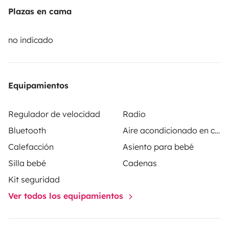
Plazas en cama
⛺️Possibility to rent camping equipment⛺️
no indicado
👨‍🍼Possibility to rent car seats for babies or children🍼
Equipamientos
Regulador de velocidad
Radio
Bluetooth
Aire acondicionado en cabina
Calefacción
Asiento para bebé
Silla bebé
Cadenas
Kit seguridad
Ver todos los equipamientos