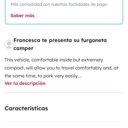
Más comodidad con nuestras facilidades de pago
Saber más
Francesca te presenta su furgoneta
camper
This vehicle, comfortable inside but extremely
compact, will allow you to travel comfortably and, at
the same time, to park very easily.
Ver la descripción
🛏Possibility to rent it with 9 seats or with 6 seats and 2
sleeping accommodations🛏
Características
✈️Possibility of pick up and drop off from Fiumicino
Leonardo Da Vinci airport.✈️