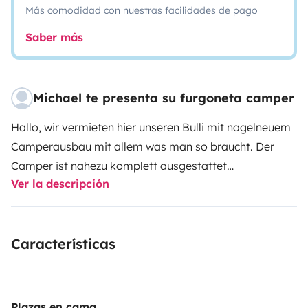
Más comodidad con nuestras facilidades de pago
Saber más
Michael te presenta su furgoneta camper
Hallo, wir vermieten hier unseren Bulli mit nagelneuem
Camperausbau mit allem was man so braucht. Der
Camper ist nahezu komplett ausgestattet
Ver la descripción
(Kochgeschirr, Stühle, Tisch, etc.) und somit das
perfekte Fahrzeug für kurze Trips aber auch längere
Reisen.
Características
Plazas en cama