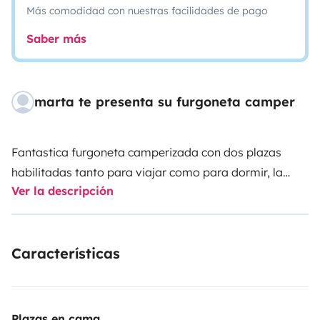
Más comodidad con nuestras facilidades de pago
Saber más
marta te presenta su furgoneta camper
Fantastica furgoneta camperizada con dos plazas
habilitadas tanto para viajar como para dormir, la
Ver la descripción
camper esta equipada con lo siguiente:
- [ ] Sofa convertible en cama
Características
- [ ] Asiento copiloto giratorio
- [ ] Mesa interior
- [ ] Mesa y sillas exterior
- [ ] Cortinas
Plazas en cama