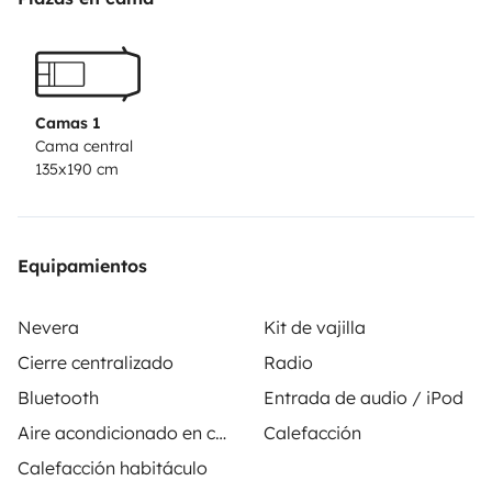
- [ ] Aislantes termicos
- [ ] Nevera
- [ ] Fregadero
- [ ] Ducha exterior
Camas 1
- [ ] Hornillo de gas
Cama central
135x190 cm
- [ ] Extintor
- [ ] Toldo lateral
- [ ] Enganche de remolque
- [ ] Placa solar
Equipamientos
- [ ] Calefaccion
Nevera
Kit de vajilla
Cierre centralizado
Radio
Bluetooth
Entrada de audio / iPod
Aire acondicionado en cabina
Calefacción
Calefacción habitáculo