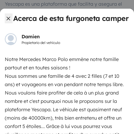
Yescapa es una plataforma que facilita y asegura el
alquiler de autocaravanas y furgonetas campers entre
Acerca de esta furgoneta camper
particulares. La plataforma tiene el papel de
intermediario de confianza y propone una solución
llave en mano para unas vacaciones en total libertad y
Damien
seguridad.
Propietario del vehículo
3.84/5 sobre 1170 opiniones de usuarios en Trusted
Notre Mercedes Marco Polo emmène notre famille
Shops
partout et en toutes saisons !
Nous sommes une famille de 4 avec 2 filles (7 et 10
Instagram
X
Pinterest
Facebook
ans) et voyageons en van pendant notre temps libre.
Nous voulons faire profiter de cela à un plus grand
nombre et c'est pourquoi nous le proposons sur la
ALQUILER AUTOCARAVANAS
plateforme Yescapa. Le véhicule est quasiment neuf
(moins de 40000km), très bien entretenu et offre un
¿Cómo funciona?
confort 5 étoiles... Grâce à lui vous pourrez vous
Alquilar una autocaravana