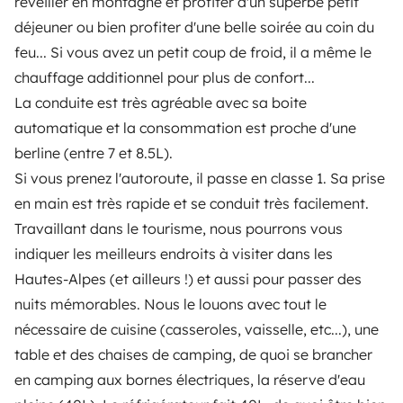
réveiller en montagne et profiter d'un superbe petit
déjeuner ou bien profiter d'une belle soirée au coin du
Tus primeros pasos en autocaravana
feu... Si vous avez un petit coup de froid, il a même le
Las opiniones de nuestros usuarios
chauffage additionnel pour plus de confort...
Ayuda viajero
La conduite est très agréable avec sa boite
automatique et la consommation est proche d'une
berline (entre 7 et 8.5L).
PROPIETARIOS
Si vous prenez l'autoroute, il passe en classe 1. Sa prise
en main est très rapide et se conduit très facilement.
Anunciar un vehículo
Travaillant dans le tourisme, nous pourrons vous
Contrato de alquiler
indiquer les meilleurs endroits à visiter dans les
Hautes-Alpes (et ailleurs !) et aussi pour passer des
Seguros de alquiler
nuits mémorables. Nous le louons avec tout le
Asistencias de alquiler
nécessaire de cuisine (casseroles, vaisselle, etc...), une
table et des chaises de camping, de quoi se brancher
Ayuda propietario
en camping aux bornes électriques, la réserve d'eau