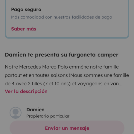
Pago seguro
Más comodidad con nuestras facilidades de pago
Saber más
Damien te presenta su furgoneta camper
Notre Mercedes Marco Polo emmène notre famille
partout et en toutes saisons !
Nous sommes une famille
de 4 avec 2 filles (7 et 10 ans) et voyageons en van
Ver la descripción
pendant notre temps libre. Nous voulons faire profiter
de cela à un plus grand nombre et c'est pourquoi nous
le proposons sur la plateforme Yescapa. Le véhicule
Damien
Propietario particular
est quasiment neuf (moins de 40000km), très bien
entretenu et offre un confort 5 étoiles... Grâce à lui vous
Enviar un mensaje
pourrez vous réveiller en montagne et profiter d'un