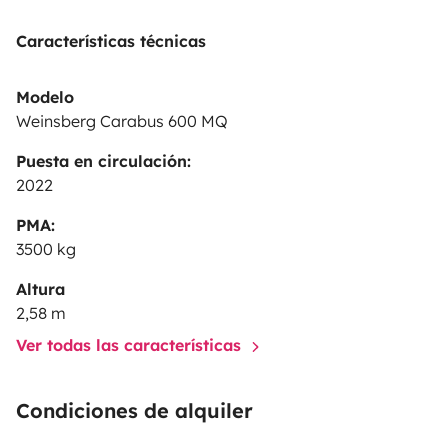
más información.
🕘
HORARIO:
El horario de entrega
Características técnicas
es a partir de las 9h y devolución hasta las 20h.
Tenemos flexibilidad horaria.
Para cualquier duda o
Modelo
aclaración escríbenos, ¡estaremos encantados de
Weinsberg Carabus 600 MQ
ayudarte!
¡Te esperamos!
Puesta en circulación:
2022
PMA:
3500 kg
Altura
2,58 m
Ver todas las características
Condiciones de alquiler