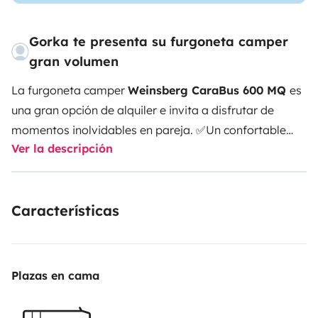
Gorka te presenta su furgoneta camper
gran volumen
La furgoneta camper
Weinsberg CaraBus 600 MQ
es
una gran opción de alquiler e invita a disfrutar de
momentos inolvidables en pareja. ✅Un confortable
Ver la descripción
vehículo con tan sólo 5,99m de largo, toda la
movilidad de un turismo con todas las comodidades
de una autocaravana.
Tiene una capacidad en ruta de
Características
hasta 4 personas y una capacidad de noche de
2
personas (o 2+niño).
En la camper destaca su gran y
confortable
habitación
con una cama de 152x195cm
(Colchón espuma Confort), seguido de un espacioso
Plazas en cama
baño
ergonómico con amplios compartimentos de
almacenamiento, WC químico, ducha integrada con