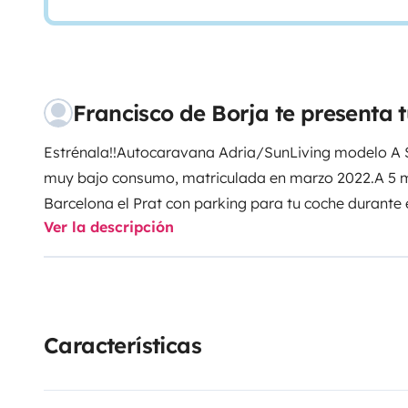
Francisco de Borja te presenta
Estrénala!!
Autocaravana Adria/SunLiving modelo A Se
muy bajo consumo, matriculada en marzo 2022.
A 5 
Barcelona el Prat con parking para tu coche durante el
Ver la descripción
con niños/grupo de amigos/parejas. Dispone de una 
trasera con puerta, para una total privacidad, y una
cómodos colchones. La cama es convertible en dos so
cm, para disfrutar y relajarse en un espacio diáfan
muy agradable para varias personas. Dispone de amp
Características
tener siempre las mejores vistas desde el interior.
Elig
tintorería y nosotros nos ocupamos de que las cama
toallas para sentirte en un hotel con ruedas.
Esta Aut