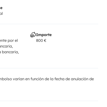
je
al
Importe
nte por el
800 €
ancaria,
a bancaria,
olso varían en función de la fecha de anulación de