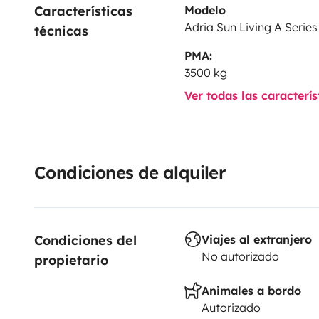
Características 
Modelo
exhaustiva.
La mejor opción para viajar y disfrutar de
Adria Sun Living A Series
técnicas
PMA:
3500 kg
Ver todas las caracterí
Condiciones de alquiler
Condiciones del 
Viajes al extranjero
No autorizado
propietario
Animales a bordo
Autorizado