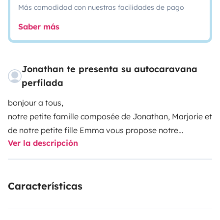
Más comodidad con nuestras facilidades de pago
Saber más
Jonathan te presenta su autocaravana
perfilada
bonjour a tous,
notre petite famille composée de Jonathan, Marjorie et
de notre petite fille Emma vous propose notre
Ver la descripción
camping car moderne de 2014 en location, bien équipé
avec tout le confort. Très agréable a conduire, notre
camping car est composé d’une suite parentale avec
Características
un lit en 140cm, Wc et douche séparés, d’une petite
cuisine avec un grand frigo et congélateur et d’un
micro onde , d’un coin repas avec les 2 sièges avant qui