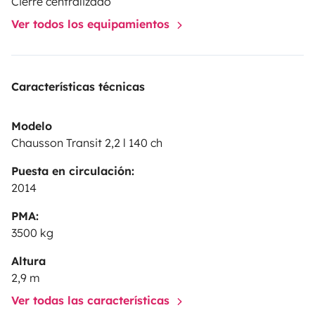
Cierre centralizado
biodégradable, sachet de produit désagrégeant) je
Ver todos los equipamientos
m’occupe de tout
bon séjour a tous
Características técnicas
Modelo
Chausson Transit 2,2 l 140 ch
Puesta en circulación:
2014
PMA:
3500 kg
Altura
2,9 m
Ver todas las características