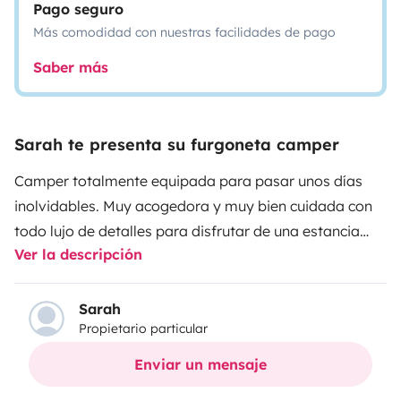
Pago seguro
Más comodidad con nuestras facilidades de pago
Saber más
Sarah te presenta su furgoneta camper
Camper totalmente equipada para pasar unos días
inolvidables. Muy acogedora y muy bien cuidada con
todo lujo de detalles para disfrutar de una estancia
Ver la descripción
agradable. Consta de frigorifico trivalente, 20l de agua
en deposito de aguas limpias y 20l deposito aguas
grises, Fregadero, Hornilla con 2 fuegos y bombona de
Sarah
Propietario particular
gas, Menaje de cocina, Potti independiente, Placa
solar, conección USB, calefacción Truma, cama
Enviar un mensaje
convertible en banco de asientos con mesa adicional.