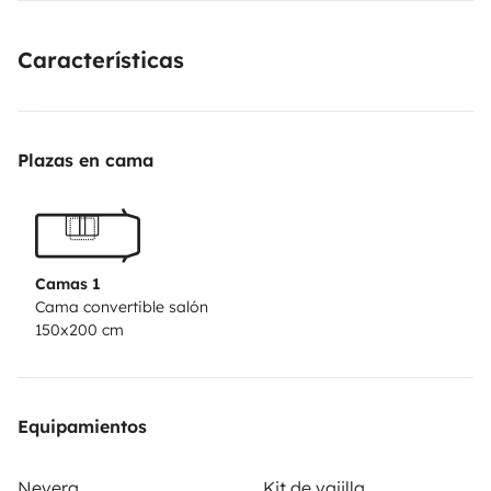
Ducha exterior (alcachofa extensible), Ducha portatil.
Toldo exterior.
Características
Plazas en cama
Camas 1
Cama convertible salón
150x200 cm
Equipamientos
Nevera
Kit de vajilla