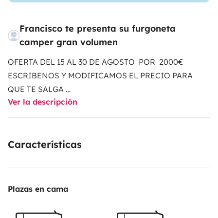
Francisco te presenta su furgoneta
camper gran volumen
OFERTA DEL 15 AL 30 DE AGOSTO POR 2000€
ESCRIBENOS Y MODIFICAMOS EL PRECIO PARA
QUE TE SALGA
Ver la descripción
CAMPERS ULTIMO MODELO
SOMOS EMPRESA
SI LAS
FECHAS QUE BUSCAS ESTAN OCUPADAS
ESCRIBENOS TENEMOS VARIAS CAMPERS
Características
ANUNCIADAS EN YESCAPA
SI QUIERES PERIODOS
DE MAS DE 20 DIAS CONTACTA CON NOSOTROS Y
PODEMOS HACER DESCUENTOS IMPORTANTES
vehículo nuevo con todas las comunidades
Plazas en cama
calefacción estacionaria , nevera 12 v, placa solar con
una autonomía muy amplia, toldo, vajilla, y todo lo