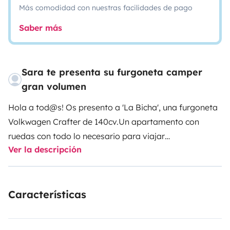
Más comodidad con nuestras facilidades de pago
Saber más
Sara te presenta su furgoneta camper
gran volumen
Hola a tod@s! Os presento a 'La Bicha', una furgoneta
Volkwagen Crafter de 140cv.
Un apartamento con
ruedas con todo lo necesario para viajar
Ver la descripción
cómodamente.
La Bicha cuenta con:
3 plazas
para la
conducción
Cama fija de
1,80 x 1,40
Baño integral con
ducha y agua caliente
Cocina fija
a gas
Nevera
de
Características
85L
Calefacción Webasto
lo que permite calentar todo
el espacio en pocos minutos
3 placas solares
de 160w
cada una lo que le ofrece una
autonomía eléctrica