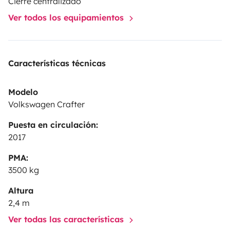
Cierre centralizado
permitirá guardar todas vuestras pertenencias.
Para
Ver todos los equipamientos
facilitar su conducción cuenta con una cámara
trasera.
Gracias a ''la Bicha'' podréis descubrir todas
las maravillas que esconde nuestra isla, rodeados
Características técnicas
del mayor confort. Es un mini apartamento sobre
ruedas, ya lo veréis! Venid a descubrirla :)
Modelo
Volkswagen Crafter
Puesta en circulación:
2017
PMA:
3500 kg
Altura
2,4 m
Ver todas las características