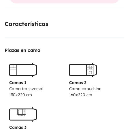
(pulizie, bombola gas e acqua kem € 80 ) SERVIZI
AGGIUNTIVI A PAGAMENTO kit letto e asciugamani
20€ a persona , possiamo prenotarvi Trasfer
Características
areoporto-camper 30€ fino 4 persone.
Plazas en cama
Camas 1
Camas 2
Cama transversal
Cama capuchina
130x220 cm
160x220 cm
Camas 3