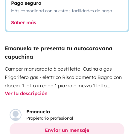
Pago seguro
Más comodidad con nuestras facilidades de pago
Saber más
Emanuela te presenta tu autocaravana
capuchina
Camper mansardato 6 posti letto Cucina a gas
Frigorifero gas - elettrico Riscaldamento Bagno con
doccia 1 letto in coda 1 piazza e mezzo 1 letto
Ver la descripción
matrimoniale mansardato Possibilità di un altro letto
matrimoniale(componibile) Pannello solare Sono a tua
disposizione per ogni ulteriore chiarimento. Non esitare
Emanuela
Propietario profesional
a contattarmi! Ti aspetto!
SERVIZIO OBBLIGATORIO
(da pagare in contanti alla consegna) PULIZIA FINALE
Enviar un mensaje