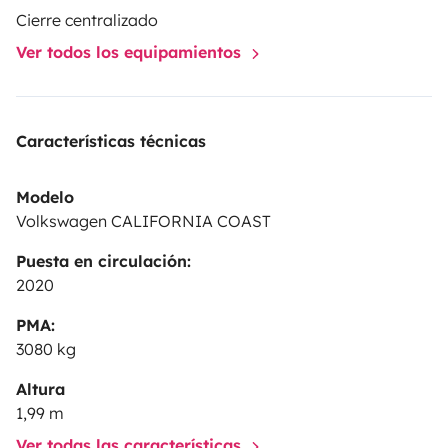
seront demandés si ce n’est pas le cas 😉
Cierre centralizado
Fabien 🤙🏻🚌😀
Ver todos los equipamientos
Características técnicas
Modelo
Volkswagen CALIFORNIA COAST
Puesta en circulación:
2020
PMA:
3080 kg
Altura
1,99 m
Ver todas las características