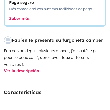
Pago seguro
Más comodidad con nuestras facilidades de pago
Saber más
Fabien te presenta su furgoneta camper
Fan de van depuis plusieurs années, j’ai sauté le pas
pour ce beau calif’, après avoir loué différents
véhicules !
Ver la descripción
Le VW T6.1 California est le van aménagé 4 places haut
de gamme de chez Volkswagen : il intègre de série
une
cuisine
avec une gazinière 2 feux et un évier, ainsi
Características
qu’un
toit relevable
permettant le couchage de jusqu’à
4 personnes. Une fois le toit relevé et le sommier en
position haute, il est également possible de
se tenir