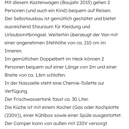
Mit diesem Kastenwagen (Baujahr 2015) gehen 2
Personen (und auch ein Kind) bequem auf Reisen.
¿Cómo funciona?
Der Selbstausbau ist gemütlich gestaltet und bietet
Alquilar una autocaravana
ausreichend Stauraum für Kleidung und
Urlaubsmitbringsel. Weiterhin überzeugt der Van mit
Tus primeros pasos en autocaravana
einer angenehmen Stehhöhe von ca. 210 cm im
Las opiniones de nuestros usuarios
Inneren.
Ayuda viajero
Im gemütlichen Doppelbett im Heck können 2
Personen bequem auf einer Länge von 2m und einer
Breite von ca. 1,6m schlafen.
PROPIETARIOS
In der Nasszelle steht eine Chemie-Toilette zur
Verfügung.
Anunciar un vehículo
Der Frischwassertank fasst ca. 30 Liter.
Contrato de alquiler
Die Küche ist mit einem Kocher (Gas oder Kochplatte
(220V)), einer Kühlbox sowie einer Spüle ausgestattet.
Seguros de alquiler
Der Camper kann von außen mit 220V versorgt
Asistencias de alquiler