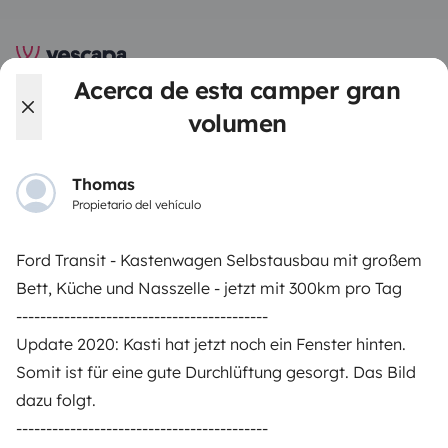
Acerca de esta camper gran
Yescapa es una plataforma que facilita y asegura el
volumen
alquiler de autocaravanas y furgonetas campers entre
particulares. La plataforma tiene el papel de
intermediario de confianza y propone una solución
Thomas
llave en mano para unas vacaciones en total libertad y
Propietario del vehículo
seguridad.
Ford Transit - Kastenwagen Selbstausbau mit großem
3.84/5 sobre 1170 opiniones de usuarios en Trusted
Bett, Küche und Nasszelle - jetzt mit 300km pro Tag
Shops
------------------------------------------
Update 2020: Kasti hat jetzt noch ein Fenster hinten.
Instagram
X
Pinterest
Facebook
Somit ist für eine gute Durchlüftung gesorgt. Das Bild
dazu folgt.
------------------------------------------
ALQUILER AUTOCARAVANAS