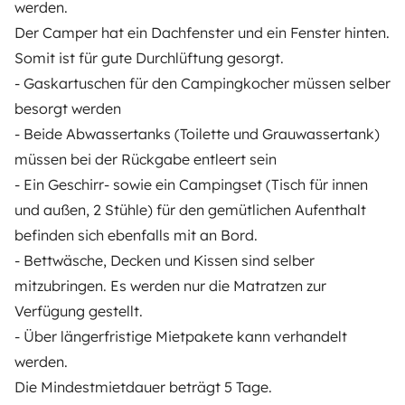
werden.
Der Camper hat ein Dachfenster und ein Fenster hinten.
Ayuda propietario
Somit ist für gute Durchlüftung gesorgt.
- Gaskartuschen für den Campingkocher müssen selber
besorgt werden
- Beide Abwassertanks (Toilette und Grauwassertank)
Medios de pago seguros
Pago en varios plazos
müssen bei der Rückgabe entleert sein
- Ein Geschirr- sowie ein Campingset (Tisch für innen
Descargar en
Disponible en
und außen, 2 Stühle) für den gemütlichen Aufenthalt
App Store
Google Play
befinden sich ebenfalls mit an Bord.
- Bettwäsche, Decken und Kissen sind selber
mitzubringen. Es werden nur die Matratzen zur
Blog
Contáctanos
Empleo
CGU
Verfügung gestellt.
- Über längerfristige Mietpakete kann verhandelt
Confidencialidad
Cookies
werden.
Die Mindestmietdauer beträgt 5 Tage.
© 2026 Yescapa