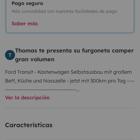
Pago seguro
Más comodidad con nuestras facilidades de pago
Saber más
Thomas te presenta su furgoneta camper
T
gran volumen
Ford Transit - Kastenwagen Selbstausbau mit großem
Bett, Küche und Nasszelle - jetzt mit 300km pro Tag
----
--------------------------------------
Ver la descripción
Update 2020: Kasti hat jetzt noch ein Fenster hinten.
Somit ist für eine gute Durchlüftung gesorgt. Das Bild
dazu folgt.
Características
------------------------------------------
Mit diesem
Kastenwagen (Baujahr 2015) gehen 2 Personen (und