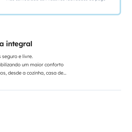
a integral
 seguro e livre.
iabilizando um maior conforto
os, desde a cozinha, casa de
ite-lhe levar consigo os animais
 poucas têm a sua qualidade de
z de facilmente fazer rolar as
soas, por mais 25€.