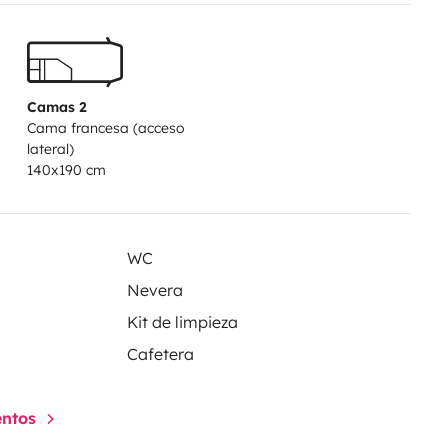
ias, por mais 100€.
Camas 2
Cama francesa (acceso
lateral)
140x190 cm
WC
Nevera
Kit de limpieza
Cafetera
entos