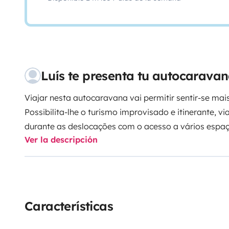
Luís te presenta tu autocaravan
Viajar nesta autocaravana vai permitir sentir-se mais
Possibilita-lhe o turismo improvisado e itinerante, v
durante as deslocações com o acesso a vários espaç
Ver la descripción
banho, camas e espaço de lazer e se for o caso, perm
de estimação.
A sua marca, Hymer, dispensa apresentações, muito
construção, assim como o potente motor 2.8 JTD capa
mais de 3 toneladas de puro prazer!
Características
Roupa da cama e conjunto de toalhas para duas pes