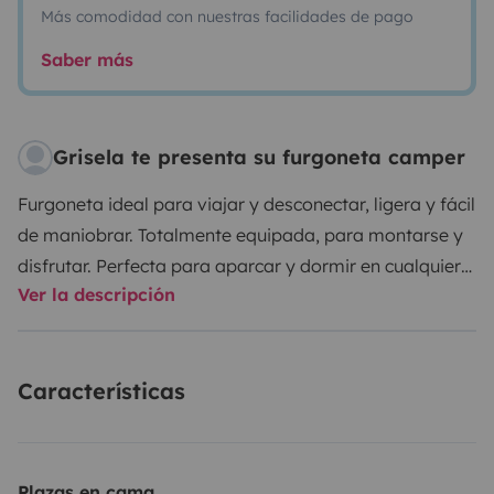
Más comodidad con nuestras facilidades de pago
Saber más
Grisela te presenta su furgoneta camper
Furgoneta ideal para viajar y desconectar, ligera y fácil
de maniobrar. Totalmente equipada, para montarse y
disfrutar. Perfecta para aparcar y dormir en cualquier
Ver la descripción
sitio.
Incluye:
Cocina a gas, nevera, vajilla, fregadero,
mesa interior y exterior con 4 sillas, asientos
delanteros giratorios y calefactables, techo elevable
Características
para dormir y poder estar de pie, depósito de aguas, 2
camas dobles, radio CD, calefacción estacionaria,
cargador mechero, toma de corriente
autonoma.
Opción a recogida en el aeropuerto, con
Plazas en cama