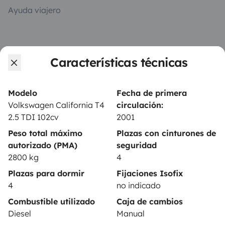
Ayuda viajero
PROPIETARIOS
Características técnicas
Anunciar un vehículo
Contrato de alquiler
Modelo
Fecha de primera
Volkswagen California T4
circulación:
Seguros de alquiler
2.5 TDI 102cv
2001
Asistencias de alquiler
Peso total máximo
Plazas con cinturones de
autorizado (PMA)
seguridad
Ayuda propietario
2800 kg
4
Plazas para dormir
Fijaciones Isofix
4
no indicado
Combustible utilizado
Caja de cambios
Medios de pago seguros
Pago en varios plazos
Diesel
Manual