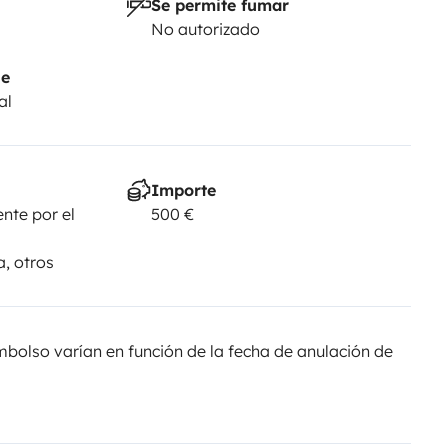
Se permite fumar
No autorizado
je
al
Importe
nte por el
500 €
a, otros
olso varían en función de la fecha de anulación de