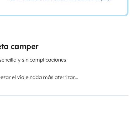
neta camper
encilla y sin complicaciones
ezar el viaje nada más aterrizar
moverse por playas, pueblos y
mico
vuelos (consultar)
ción webasto , agua caliente con