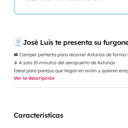
José Luis te presenta su furgo
🚐 Camper perfecta para recorrer Asturias de forma s
✈️ A solo 15 minutos del aeropuerto de Asturias
Ideal para parejas que llegan en avión y quieren emp
Ver la descripción
🌿 Compacta, fácil de conducir y muy práctica para 
naturaleza
💡 Ideal para viajes de 1 semana
👉 A partir de 7 días el precio por día es más econó
👉 Cuantos más días, mejor relación calidad/precio
Características
⏱️ Posibilidad de adaptar horarios de entrega según 
Camper , ( la blanquita), muy acogedora con calefac