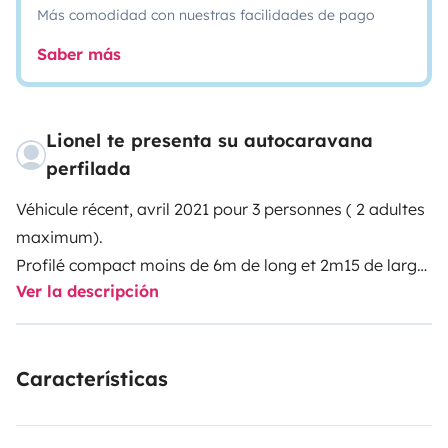
Más comodidad con nuestras facilidades de pago
Saber más
Lionel te presenta su autocaravana
perfilada
Véhicule récent, avril 2021 pour 3 personnes ( 2 adultes
maximum).
Profilé compact moins de 6m de long et 2m15 de large
Ver la descripción
sur porteur Citroën Jumper 140 CV.
3 Couchages + 1 couchage enfants jusqu'à 8/10 ans sur
matelas 'Campsleep' en cabine. 140x200 + lit dinette
Características
avec matelas 70x180 et matelas Campsleep pour
couchage (enfant) supplémentaire cabine.
Douche paroi pivotante