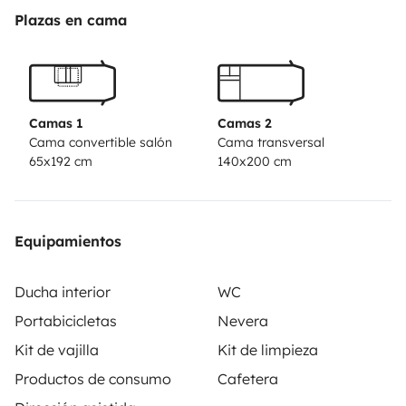
TV / DVD /Usb 22 ' avec antenne satellite
Plazas en cama
automatique.
Convertisseur électrique 600 W (Ex: recharger vélos
électriques)
Panneau solaire.
Camas 1
Camas 2
Grande soute.
Cama convertible salón
Cama transversal
65x192 cm
140x200 cm
Nombreux rangements.
GPS Garmin spécial camping-car avec caméra de
recule.
Porte vélo pour deux vélos électriques.Possibilité de
Equipamientos
laisser votre voiture dans une cour fermée.
IMPORTANT : Nous ne le louons pas pour la montagne
Ducha interior
WC
l'hiver.
Portabicicletas
Nevera
Kit de vajilla
Kit de limpieza
Productos de consumo
Cafetera