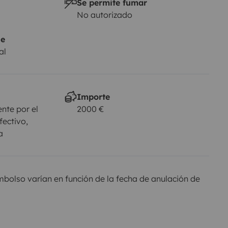
Se permite fumar
No autorizado
je
al
Importe
nte por el
2000 €
fectivo,
a
olso varían en función de la fecha de anulación de