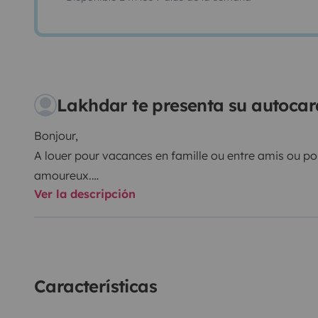
Lakhdar te presenta su autocar
Bonjour,
A louer pour vacances en famille ou entre amis ou p
amoureux.
Ver la descripción
Camping car Profilé couchage pour 4 personnes. Idéa
enfants.
Couchages : grand lit à la française à l'arrière , 2 ba
2 places
Salon : Banquettes face à face, Plateau de table , ra
Características
automatique,
grandes fenêtres teintées en double vitrage,