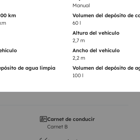
Manual
100 km
Volumen del depósito de c
Puesta en circulación:
 km
60 l
90CV.
2001
Altura del vehículo
nt et eau, ménage, etc....)
Altura
2,7 m
2,7 m
ehículo
Ancho del vehículo
e,
sticas
2,2 m
 restons à votre entière
pósito de agua limpia
Volumen del depósito de a
es.
100 l
Carnet de conducir
Carnet B