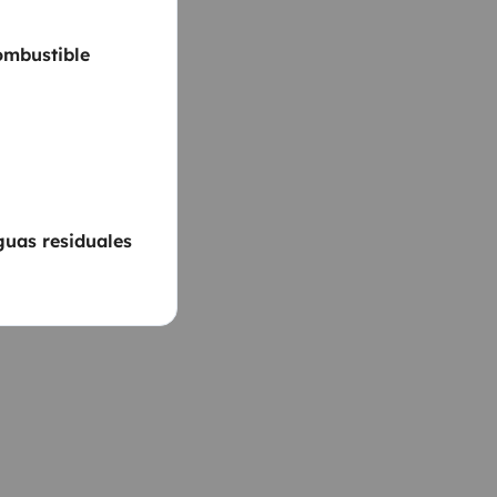
ombustible
guas residuales