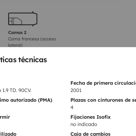
e grands miroirs une douche WC
ux gaz, Évier, Combiné
Camas 2
Cama francesa (acceso
lateral)
140x200 cm
ticas técnicas
essaires pour le camping plein
WC
Fecha de primera circulaci
Kit de vajilla
 1.9 TD. 90CV.
2001
sation, tapis de sol, Rallonge
Productos de consumo
ximo autorizado (PMA)
Plazas con cinturones de 
4
Dirección asistida
 solaires, Stores, Moustiquaires
rmir
Fijaciones Isofix
 pavillon.
no indicado
rburant.
entos
ilizado
Caja de cambios