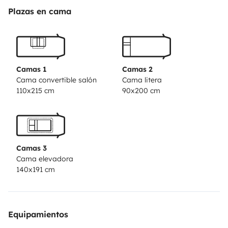
toutes questions ou demandes, et nous nous ferons
Plazas en cama
une joie de vous conseiller sur votre sejour dans cette
magnifique région.
Camas 1
Camas 2
Cama convertible salón
Cama litera
110x215 cm
90x200 cm
Camas 3
Cama elevadora
140x191 cm
Equipamientos