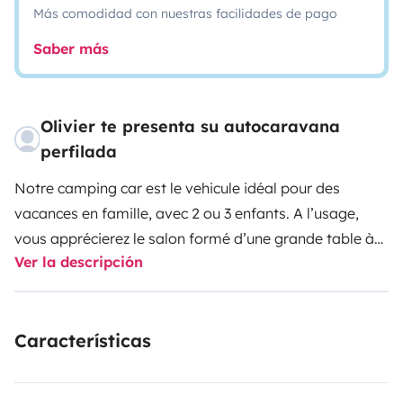
Más comodidad con nuestras facilidades de pago
Saber más
Olivier te presenta su autocaravana
perfilada
Notre camping car est le vehicule idéal pour des
vacances en famille, avec 2 ou 3 enfants. A l’usage,
vous apprécierez le salon formé d’une grande table à
Ver la descripción
rallonge, de larges banquettes et des sièges de cabine
pivotants. Ce camping car se conduit très
agreablement et je me ferai un plaisir de vous guider
Características
pour la prise en main du véhicule ainsi que pour vous
détailler le fonctionnement de tous les equipements
intérieurs.
Nous sommes disponibles et à l'écoute pour