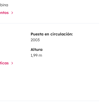
abina
entos
Puesta en circulación:
2003
Altura
1,99 m
sticas