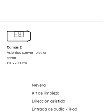
pour un séjour innoubliable.
ndant votre périple.
J'essai de
nt, le décalage horaire peut
sitez pas à le préciser dans votre
nt de se parler avant de conclure
Camas 2
Asientos convertibles en
cama
120x200 cm
Nevera
Kit de limpieza
Dirección asistida
Entrada de audio / iPod