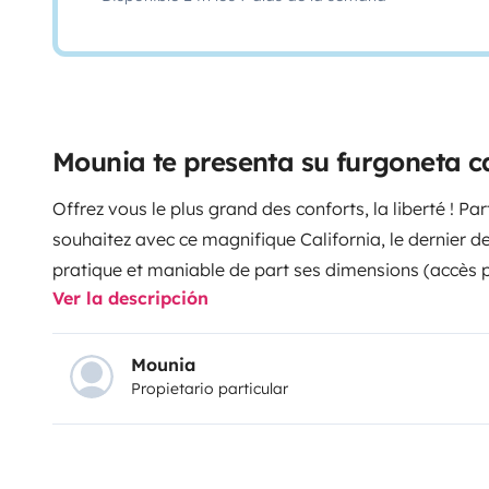
Mounia te presenta su furgoneta 
Offrez vous le plus grand des conforts, la liberté ! Par
souhaitez avec ce magnifique California, le dernier de
pratique et maniable de part ses dimensions (accès 
Ver la descripción
pas de sur coût pour les péages) Discret, vous pouve
partout sans vous faire remarquer. Très bien équipé,
rangements, grand réfrigérateur, cuisinière, évier, ré
Mounia
Propietario particular
stationnaire... Pour le couchage : deux en bas et deux
anti chute pour les enfants. Possibilité de louer avec
vélos.
Actuellement au Canada, c'est mon cousin Réd
pourrez vite le voir au nombre de combi stationnés dan