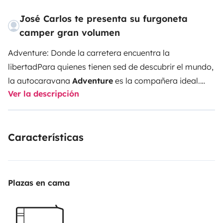
José Carlos te presenta su furgoneta
camper gran volumen
Adventure: Donde la carretera encuentra la
libertad
Para quienes tienen sed de descubrir el mundo,
la autocaravana
Adventure
es la compañera ideal.
Ver la descripción
Con
4 cinturones de seguridad
y espacio para dormir
4 personas
, está lista para llevar a familias, parejas o
amigos por caminos llenos de paisajes, historias y
Características
momentos únicos.
Totalmente equipada con cocina
(fogón y nevera), baño con ducha e inodoro, y zonas
de descanso cómodas, Adventure ofrece el equilibrio
perfecto entre aventura y comodidad.
🎒
Extras
Plazas en cama
opcionales para una experiencia a tu medida:
• Kit
de cocina (€28) – Platos, vasos, cubiertos, ollas, etc. •
Kit de cama (€34 cada uno) – Sábanas, edredón y