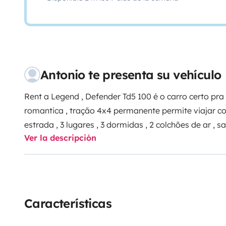
Antonio te presenta su vehículo
Rent a Legend , Defender Td5 100 é o carro certo pr
romantica , tração 4x4 permanente permite viajar c
estrada , 3 lugares , 3 dormidas , 2 colchões de ar ,
Ver la descripción
livre , almofadas grandes e pequenas , perfeito par
Características