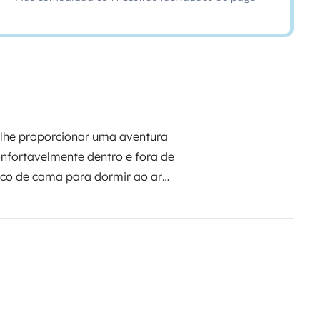
a lhe proporcionar uma aventura
onfortavelmente dentro e fora de
 saco de cama para dormir ao ar
a casal com uma criança .