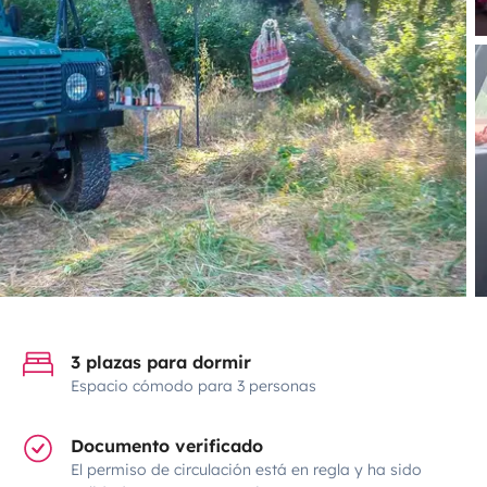
3 plazas para dormir
Espacio cómodo para 3 personas
Documento verificado
El permiso de circulación está en regla y ha sido