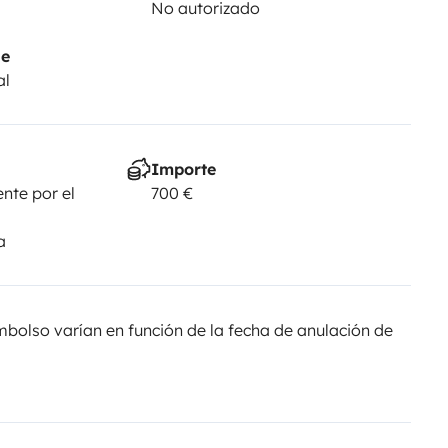
No autorizado
je
al
Importe
nte por el
700 €
a
olso varían en función de la fecha de anulación de