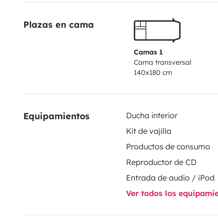
matrimonial;
Estufa de 2 fuegos + Fregadero (agua frí
Plazas en cama
Bateria y 220v);
Cabina de ducha y lavabo (agua fría 
guardarropa de almacenamiento;
Dos baterías y pan
autonomía
Inversor de corriente para cargar ordenad
Camas 1
Cama transversal
Juego de ruedas traseras dobles;
Utensilios de cocin
140x180 cm
conexión bluethooth a sistemas Android e IO, compat
Equipamientos
Ducha interior
Kit de vajilla
Productos de consumo
Reproductor de CD
Entrada de audio / iPod
Ver todos los equipami