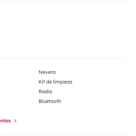
a y caliente);
Nevera (Gas,
y caliente);
Armarios y
eles fotovoltaicos - alta
ores portátiles y otros equipos;
a;
Pijama;
Radio Alpine con
ible con Spotify.
Nevera
Kit de limpieza
Radio
Bluetooth
entos