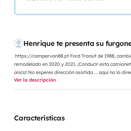
Henrique te presenta su furgo
https://campervan88.pt
Ford Transit de 1988, camb
remodelado en 2020 y 2021. ¡Conducir esta camionet
única!
No esperes dirección asistida ... aquí no la dire
Ver la descripción
Debes estar preparado para conducir un vehículo com
abuelos. ¿Crees que no puedes hacerlo? Creo que ere
vacaciones en Transit y créeme, no hubo festivales 
a 2007. Pssst, también te dejo una idea: ¿alguna ve
fiestas donde bebes un trago más y no es nada conve
Características
opción ideal ... estás ahí sin necesidad de correr ries
seguridad.
Más información en: https://campervan8