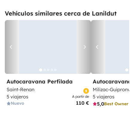
Vehículos similares cerca de Lanildut
Autocaravana Perfilada
Autocaravana 
Saint-Renan
Milizac-Guipronve
5 viajeros
5 viajeros
A partir de
110 €
Nuevo
5,0
Best Owner