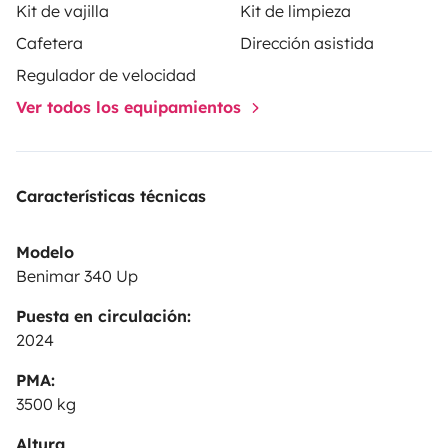
Kit de vajilla
Kit de limpieza
Alquileres de menos de 7 DIAS la opcion Km
Cafetera
Dirección asistida
Ilimitados sera de 300 Kilometros/Dia
Ropa de
cama ( Nórdico, sabanas, almohadas…) (Reservas
Regulador de velocidad
de 7 dias o mas)
Kits de cocina completo (cazos,
Ver todos los equipamientos
sartenes, cafetera…..)
Kits de menaje (platos, tazas,
vasos, cubiertos….)
Kits de ducha (Toalla grande,
toalla pequeña, amenities...)(Reservas de 7 dias o
Características técnicas
mas)
Modelo
Benimar 340 Up
Puesta en circulación:
2024
PMA:
3500 kg
Altura