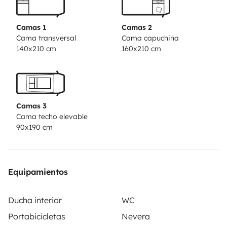
tus actividades al aire libre
Equipamiento de
serie
Frigorifico gran capacidad 140L congelador
Camas 1
Camas 2
independiente y botellero
Gran placa solar 140W y 3
Cama transversal
Cama capuchina
140x210 cm
160x210 cm
bateria auxiliares AGM
Toldo exterior
TV 20
pulgadas
Calzos niveladores
Porta
bicis........
Equipamiento adicional
Se entrega
completamente equipada para tu viaje. (incluido con
Camas 3
tu reserva)
Aditivo para cisterna y deposito
Kit de
Cama techo elevable
limpieza ( lavavajillas estropajo, balleta, Cepillo y
90x190 cm
recogedor, bolsas de basura, papel higiénico)
Kits de
conexión eléctrica, con alargador de 15m.
Manguera
para llenado del deposito de agua.
Tendedero, cuerda y
Equipamientos
pinzas.
Botiquín.
Bombona de gas.
Luces led
exteriores
Viajes Fuera de Península RESERVA
Ducha interior
WC
mínima 10 días.
En alquileres de FIN DE SEMANA la
Portabicicletas
Nevera
opcion Km Ilimitados sera de 900 Kilometros
En