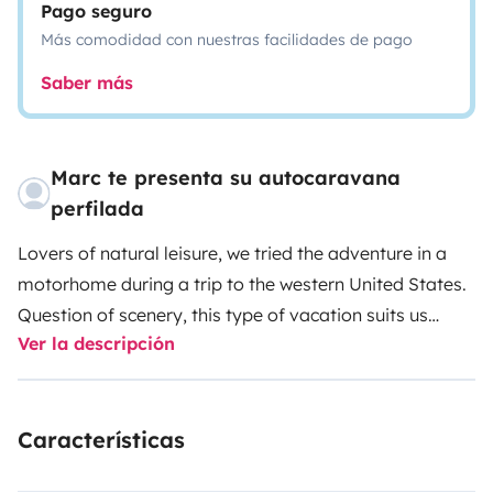
Pago seguro
Más comodidad con nuestras facilidades de pago
Saber más
Marc te presenta su autocaravana
perfilada
Lovers of natural leisure, we tried the adventure in a
motorhome during a trip to the western United States.
Question of scenery, this type of vacation suits us
Ver la descripción
perfectly. Back in Belgium, we fell for a comfortable
model.
I invite you all to try our recent motorhome
which will give you complete satisfaction. It can travel
Características
to 5. Its beautiful size gives it great driving comfort
while being spacious, well appointed and equipped