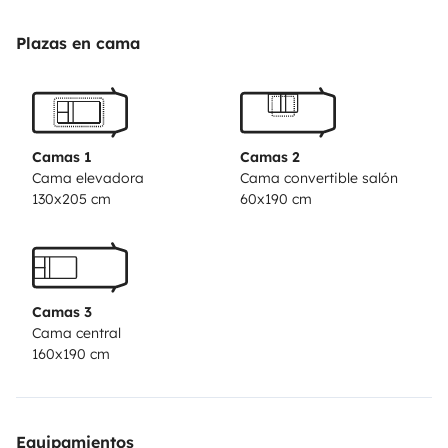
with a master bedroom.
Travel freely, without stress,
as you wish, as a couple or a family. Fully equipped,
Plazas en cama
just drop your necessities and you're on vacation! You
are everywhere at home, all landscapes are allowed,
the sea, the mountains, the edge of a lake, ...
Free
space available for parking your vehicle during your
Camas 1
Camas 2
stay. The motorhome is made available to you in
Cama elevadora
Cama convertible salón
130x205 cm
60x190 cm
Ghislenghien (Hainaut).
We will be happy to guide you
during the handling of the vehicle.
It incorporates :
· A separate fridge + freezer ;
· A solar blanket ;
· A bicycle rack ;
· A TV with satellite antenna ;
Camas 3
· A photovoltaic panel ;
· A large hold ;
· Gas
Cama central
heating ;
· LPG cylinder.
The rental includes:
· A
160x190 cm
table and outside seats ;
· A complete set of dishes,
cutlery and pots for 6 people;
· A barbecue ;
· An
electric kettle ;
· A mini-wash ;
· A starting kit
Equipamientos