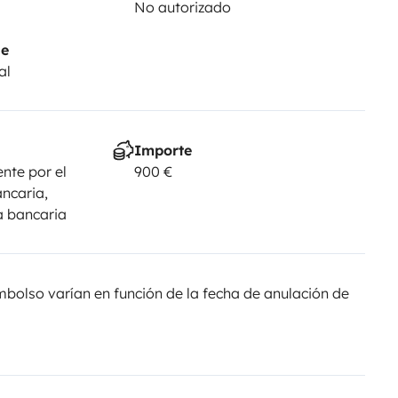
No autorizado
je
al
Importe
nte por el
900 €
ancaria,
a bancaria
olso varían en función de la fecha de anulación de