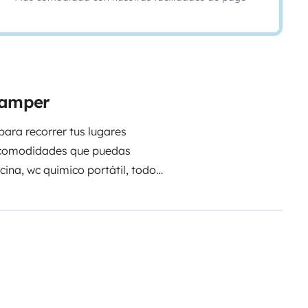
 camper
para recorrer tus lugares
las comodidades que puedas
lateral, luz 12 y 220 v, placa