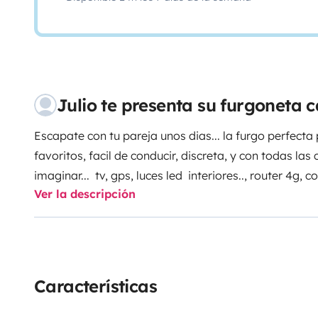
Julio te presenta su furgoneta
Escapate con tu pareja unos dias... la furgo perfecta 
favoritos, facil de conducir, discreta, y con todas 
imaginar... tv, gps, luces led interiores.., router 4g, cocina, wc quimico portátil, todo
Ver la descripción
preparado con cariño para que no falte de nada, toldo 
solar, etc. Se entrega desinfectada con ozono.
Características