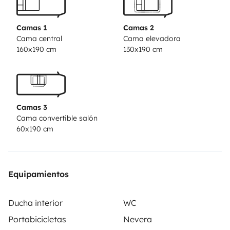
an independent shower, a toilet, and a sink.
Price
includes: Unlimited mileage › LED TV › Air
Camas 1
Camas 2
conditioning in cab › WC chemicals › Outside
Cama central
Cama elevadora
160x190 cm
130x190 cm
awning › Radio with USB › Electric cable › Full
insurance coverage › Bicycle rack › Propane gas
bottles › Pan and broom › European road assistance
› Water hose.
Camas 3
Cama convertible salón
60x190 cm
Equipamientos
Ducha interior
WC
Portabicicletas
Nevera