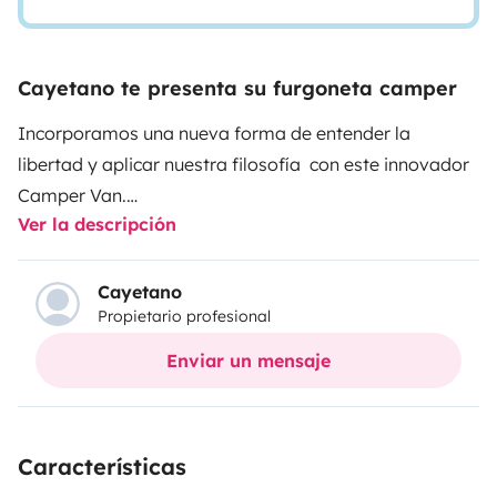
Cayetano te presenta su furgoneta camper
Incorporamos una nueva forma de entender la
libertad y aplicar nuestra filosofía con este innovador
Camper Van.
Ver la descripción
Un espacio compacto donde los detalles y el
aprovechamiento del espacio la hacen funcional y
cómoda.
Cayetano
Propietario profesional
Una elección que cubre todas las necesidades con
soluciones, tanto en el trayecto como el
Enviar un mensaje
estacionamiento, convirtiéndo las vacaciones en una
grata experiencia. Viaje sin límites.
Características