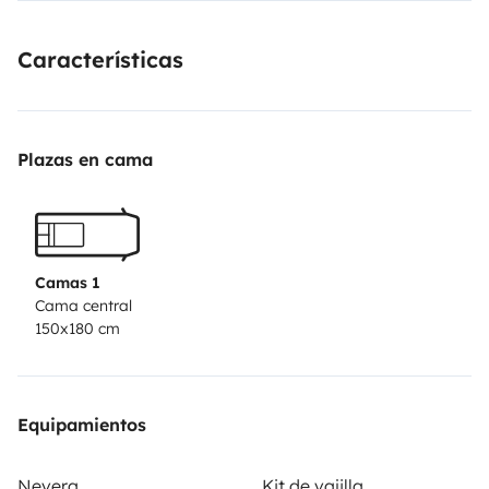
portatil,deposito de aguas limpias de 70 litros
fregadero y ducha con cabina exterior, luces led
Características
interior y exterior, tomas 12v y USB. y aislantes
termicos. Recogida y traslado al aeropuerto incluido
en el precio.!!!!!
Plazas en cama
Camas 1
Cama central
150x180 cm
Equipamientos
Nevera
Kit de vajilla