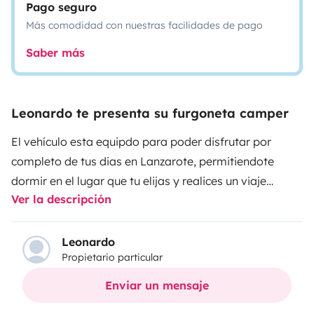
Pago seguro
Más comodidad con nuestras facilidades de pago
Saber más
Leonardo te presenta su furgoneta camper
El vehículo esta equipdo para poder disfrutar por
completo de tus dias en Lanzarote, permitiendote
dormir en el lugar que tu elijas y realices un viaje
Ver la descripción
totalmente libre, disfrutando del maravilloso clima del
lugar. Cuenta con una cama doble y posibilidad de
armar una tercera, cocina portatil para poder cocinar
Leonardo
Propietario particular
tanto dentro como fuera ,nevera espaciosa, kit
completo de vajilla y limpieza, cafetera, mesas y sillas
Enviar un mensaje
interiores y exteriores, barbacoa, baño