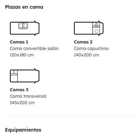
pinos, prepara la mesa al aire libre y disfruta de una
Plazas en cama
comida al aire libre con la puesta de sol como telón de
fondo. Por la noche, cómodamente tumbado,
contemplas un cielo estrellado, escuchando solo los
sonidos de la naturaleza. Con LIBERDADE, cada día es
Camas 1
Camas 2
un nuevo paisaje, cada momento un recuerdo, y tú
Cama convertible salón
Cama capuchina
120x180 cm
140x200 cm
decides tu destino.
🚐 Sobre LIBERDADE
LIBERDADE
es una autocaravana
Fiat Ducato Capuccino de
2005
,
perfecta para cuatro viajeros
, equipada para
la comodidad y con una autonomía total de 12 V.
Camas 3
Espaciosa, fácil de conducir y ubicada a
solo 10
Cama transversal
minutos del playa Nazaré
, es ideal para explorar las
145x200 cm
playas, las montañas y los encantadores pueblos del
Algarve y de todo Portugal.
El aire acondicionado y el
microondas solo funcionan con electricidad de 220v.
✨
Equipamientos
Incluido en el precio (sin coste adicional)
Entrada a