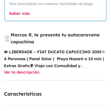
Más comodidad con nuestras facilidades de pago
Saber más
Marcos R. te presenta tu autocaravana
capuchina
🚐
LIBERDADE – FIAT DUCATO CAPUCCINO 2005
🌞
4 Personas | Panel Solar | Playa Nazaré a 10 min |
Extras Gratis
🌍
Viaja con Comodidad y
Ver la descripción
Libertad
Imagina despertar con el suave sonido de las
olas y el aroma del mar, abrir la puerta de la
autocaravana y sentir la brisa fresca en la cara. Un
Características
café recién hecho te espera mientras disfrutas de la
vista de los acantilados dorados bañados por la luz de
la mañana. Por la tarde, aparca a la sombra de los