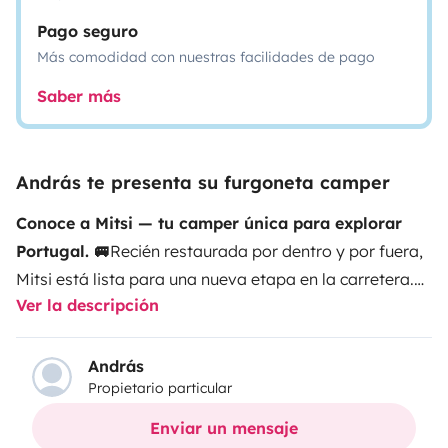
Pago seguro
Más comodidad con nuestras facilidades de pago
Saber más
András te presenta su furgoneta camper
Conoce a Mitsi — tu camper única para explorar
Portugal. 🚐
Recién restaurada por dentro y por fuera,
Mitsi está lista para una nueva etapa en la carretera.
Ver la descripción
Con una pintura nueva y un interior renovado, combina
carácter vintage con comodidad y fiabilidad.
Esto no
es solo un alquiler — es una experiencia. Viaja sin
András
Propietario particular
prisas, despierta junto al océano, persigue atardeceres
y descubre Portugal de una forma diferente.
✨
¿Por
Enviar un mensaje
qué elegir Mitsi?
Camper totalmente restaurada con