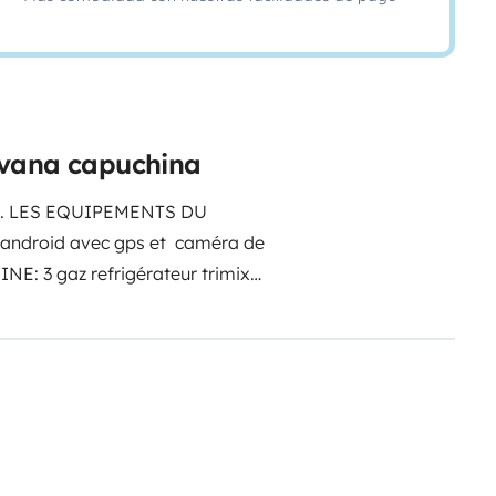
avana capuchina
.
LES EQUIPEMENTS DU
 android avec gps et caméra de
INE:
3 gaz
refrigérateur trimix
ise
LES COUCHAGES:
4
*200
Deux lits supperposés
table.
Couettes et oreillers
 douche dans le camping-car
Une
g fournies
CAMPING CAR
notre
ière expérience avec ou sans
N'hésitez pas à nous contacter