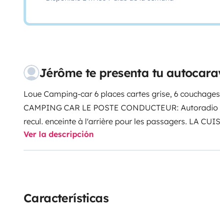
Jérôme te presenta tu autocar
Loue Camping-car 6 places cartes grise, 6 couchages
CAMPING CAR
LE POSTE CONDUCTEUR:
Autoradio
recul.
enceinte à l'arrière pour les passagers.
LA CUIS
Ver la descripción
(élictricité gaz batterie) avec freezer
vaisselle compr
couchages permanents:
Un lit mezzanine double 160
90*200
2 couchages non permanents au niveau de la 
fournis
VELO
porte vélo 4 vélos adulte
DOUCHE
Une
douche solaire
CAMPING
table et chaises de campin
Características
camping-car n'est pas neuf mais idéal pour une prem
enfant.
VOITURE
possibilité de garder votre voiture