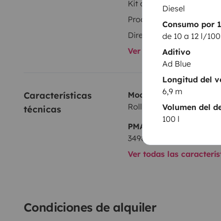
Kit de vajilla
Diesel
Productos de consumo
Consumo por 
Dirección asistida
de 10 a 12 l/10
Ver todos los equipami
Aditivo
Ad Blue
Longitud del v
6,9 m
Características 
Modelo
Roller Team 277 M
Volumen del de
técnicas
100 l
PMA:
3498 kg
Ver todas las caracterí
Condiciones de alquiler