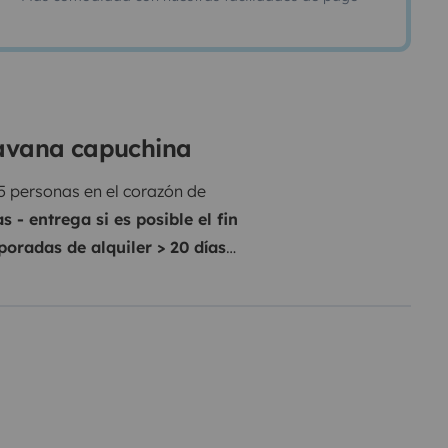
ravana capuchina
 personas en el corazón de
 - entrega si es posible el fin
oradas de alquiler > 20 días
e sus vacaciones en el triángulo
almilie con hasta 3 niños. En el
ndividual longitudinal o
El potente motor con 125kw /
la Selva Negra o los Alpes. El
eneración.
El servicio de
erto de Basilea / Zúrich /