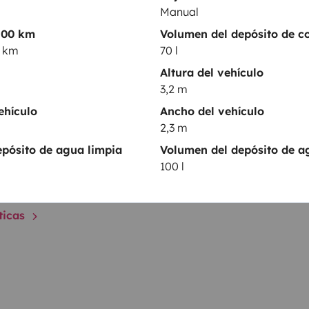
Kit de limpieza
Manual
Cafetera
100 km
Volumen del depósito de c
0 km
70 l
entos
Altura del vehículo
3,2 m
ehículo
Ancho del vehículo
2,3 m
Puesta en circulación:
2019
pósito de agua limpia
Volumen del depósito de a
100 l
Altura
3,2 m
sticas