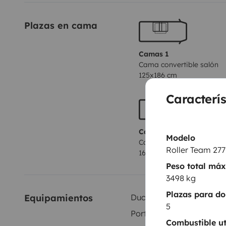
Stuttgart / Estrasburgo / Karlsruhe bajo petición
Plazas en cama
Camas 1
Cama convertible salón
125x186 cm
Caracterís
Camas 4
Modelo
Cama capuchina
Roller Team 27
160x209 cm
Peso total má
3498 kg
Plazas para do
Equipamientos
Ducha interior
5
Portabicicletas
Combustible ut