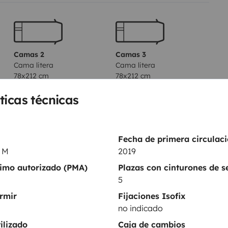
Camas 2
Camas 3
Cama litera
Cama litera
78x212 cm
78x212 cm
ticas técnicas
Fecha de primera circulaci
7 M
2019
ximo autorizado (PMA)
Plazas con cinturones de 
5
rmir
Fijaciones Isofix
WC
no indicado
Nevera
ilizado
Caja de cambios