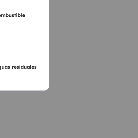
ombustible
guas residuales