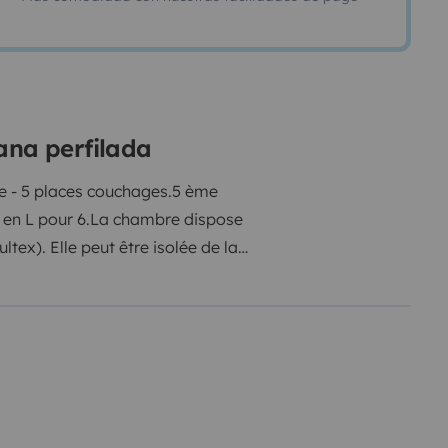
ana perfilada
se - 5 places couchages.
5 ème
 en L pour 6.
La chambre dispose
tex). Elle peut être isolée de la
bain jouxte le lit, une penderie.
Lit
mousse Bultex).
Lavabo, W.-C. et
in de 1,50 m de profondeur.
Une
travail et baie lumineuse.
Grande
atéral non visible sur les photos