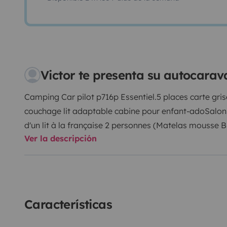
Victor te presenta su autocarav
Camping Car pilot p716p Essentiel.
5 places carte gri
couchage lit adaptable cabine pour enfant-ado
Salon
d'un lit à la française 2 personnes (Matelas mousse Bul
Ver la descripción
partie avant grâce à une cloison coulissante. Salle de 
de pavillon électrique 2 personnes 130×195 (Matelas 
douche séparée sont réunis au sein d’une salle de ba
cuisine avec rangements et vaisselle fournis, plan de 
soute accessible de l’intérieur et de l'extérieur.
Store l
Características