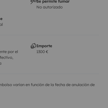
Se permite fumar
No autorizado
je
al
Importe
nte por el
1300 €
fectivo,
a
olso varían en función de la fecha de anulación de