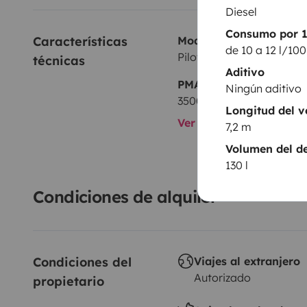
Diesel
Consumo por 
Características 
Modelo
de 10 a 12 l/10
Pilote P716 P Essentiel
técnicas
Aditivo
PMA:
Ningún aditivo
3500 kg
Longitud del v
Ver todas las caracterí
7,2 m
Volumen del de
130 l
Condiciones de alquiler
Condiciones del 
Viajes al extranjero
Autorizado
propietario