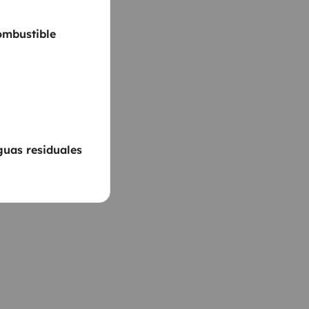
ombustible
guas residuales