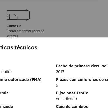
Camas 2
Cama francesa (acceso
lateral)
130x200 cm
ticas técnicas
WC
Fecha de primera circulaci
Nevera
sentiel
2017
Kit de limpieza
ximo autorizado (PMA)
Plazas con cinturones de 
5
Regulador de velocidad
rmir
Fijaciones Isofix
no indicado
entos
ilizado
Caja de cambios