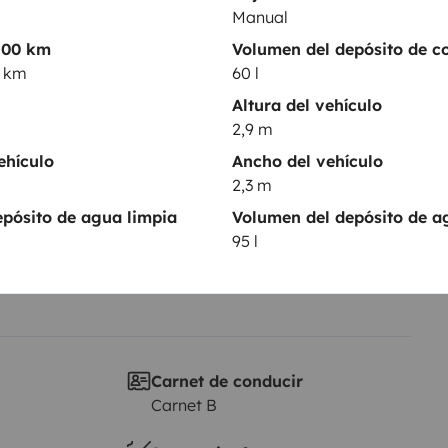
Manual
100 km
Volumen del depósito de c
Puesta en circulación:
0 km
60 l
2017
Altura del vehículo
Altura
2,9 m
2,9 m
ehículo
Ancho del vehículo
sticas
2,3 m
pósito de agua limpia
Volumen del depósito de a
95 l
Carnet de conducir
Carnet B