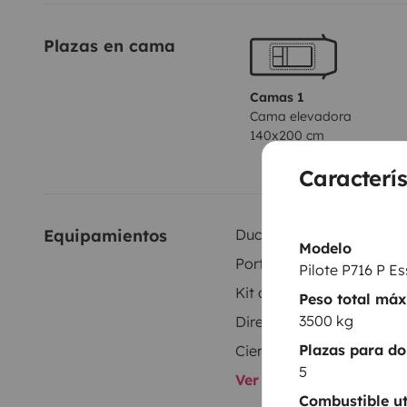
Plazas en cama
Camas 1
Cama elevadora
140x200 cm
Caracterís
Equipamientos
Ducha interior
Modelo
Portabicicletas
Pilote P716 P Es
Kit de vajilla
Peso total má
3500 kg
Dirección asistida
Plazas para do
Cierre centralizado
5
Ver todos los equipami
Combustible ut