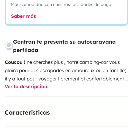
Más comodidad con nuestras facilidades de pago
Saber más
Gontran te presenta su autocaravana
perfilada
Coucou !
ne cherchez plus , notre camping-car vous
plaira pour des escapades en amoureux ou en famille;
il y a tout pour voyager librement et confortablement :
Ver la descripción
kit vaisselles et casseroles, mobilier extérieur et kit de
jeux ( modifiable selon vos envies ) ; Equipé d'un four,
d'une hotte aspirante ainsi que de prises USB dans tout
Características
l'habitacle.
Il s'agit d'un Camping-Car C.I sur porteur
Mercedes 316 ( 2,7L - 157 CV) : Moteur fiable ,robuste et
puissant .
-Consommation : 10L/100kms
Attention le