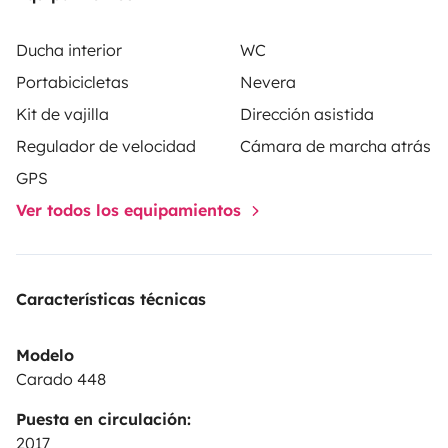
Deutschland.
Vor dem Start gibt es eine umfassende
Einweisung.
Es handelt sich um ein tierfreies
Ducha interior
WC
Nichtraucherfahrzeug. Die Teilnahme an Festivals und
Portabicicletas
Nevera
Massenveranstaltungen ist ebenso nicht erlaubt wie
Kit de vajilla
Dirección asistida
Reisen außerhalb Westeuropas.
Während der NRW-
Regulador de velocidad
Cámara de marcha atrás
Sommerferien ist eine Miete kürzer als 14 Tage nur Last
Minute möglich.
GPS
Ver todos los equipamientos
Características técnicas
Modelo
Carado 448
Puesta en circulación:
2017