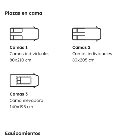
Naviceiver mit Rückfahrkamera und eine Klimaanlage
für den Aufbau, die für die Klimatisierung im Stand
Plazas en cama
sorgt. Eine Motorklimaanlage für das Fahrerhaus gibt
es natürlich auch. Ein 20 ' TV mit DVD-Player ist
vorhanden. Fernsehempfang erfolgt über Kabel,
DVBT2 oder mobile Sat-Anlage mit Stativ, so dass ein
Camas 1
Camas 2
Standplatz unter Bäumen kein Problem ist. Der
Camas individuales
Camas individuales
80x210 cm
80x205 cm
Camper ist komplett ausgestattet: Besteck, Geschirr,
Töpfe, Campingmöbel, Auffahrkeile, Wasserschlauch,
div. Stromkabel und auch WC-Chemie. Für
Wintercamping ist er nicht vorgesehen und hat
Camas 3
dementsprechend auch keine Winterreifen. Vor einer
Cama elevadora
Vermietung würden wir Euch gerne persönlich
140x195 cm
kennenlernen und das mit einer Besichtigung
verbinden. Eine Vermietung erfolgt aus Rechtsgründen
nur an Interessenten mit Hauptwohnsitz in
Equipamientos