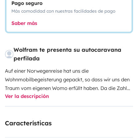
Pago seguro
Más comodidad con nuestras facilidades de pago
Saber más
Wolfram te presenta su autocaravana
perfilada
Auf einer Norwegenreise hat uns die
Wohnmobilbegeisterung gepackt, so dass wir uns den
Traum vom eigenen Womo erfüllt haben. Da die Zahl
Ver la descripción
der Urlaubstage begrenzt ist, möchten wir die
Begeisterung teilen. Das Wohnmobil ist Baujahr 2017
und 1. Hand. Unser T448 ist ein sehr gut ausgestatteter
Características
Teilintegrierter mit Einzelbetten hinten und Hubbett
vorne. Die technischen Highlights sind ein Festeinbau-