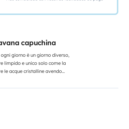
ravana capuchina
i giorno è un giorno diverso,
re limpido e unico solo come la
e le acque cristalline avendo
ccessoriato 7 posti letto di cui 4
 unici , grande bagagliaio con
o metteremo a disposizione su
ia con un piccolo extra, tavolo e
la consegna verrà effettuata
oi COSI AL RIENTRO
VA ,il camper verrà