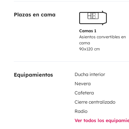
consegnato pulito igenizzato, e dovrà essere restituit
Plazas en cama
un'impresa di pulizia specializzata (sarà richiesta una 
richiedono € 100 per pulizia e igenizzazione ANTICOVI
carburante, il pieno delle acque, e scaricato le acqu
Camas 1
Asientos convertibles en
DOVESSE FINIRE durate il vostro viaggio la spesa e 
cama
improbabile) ma e meglio specificare :)
GRAZIE per ul
90x120 cm
chiedere saremo a disposizione.. ............ intanto 
Equipamientos
Ducha interior
Nevera
Cafetera
Cierre centralizado
Radio
Ver todos los equipami