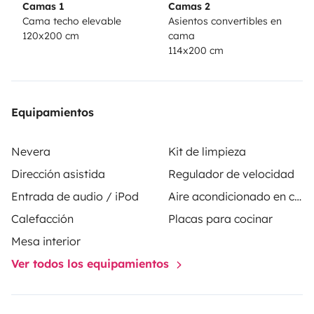
Camas 1
Camas 2
(un toit ouvrant pour être au plus près des étoiles), une
Cama techo elevable
Asientos convertibles en
120x200 cm
cama
cuisine équipée (feux et évier), un coin repas intérieur
114x200 cm
et extérieur - protégé par un auvent.
Partez dès que possible ! N'hésitez plus et contactez-
nous !
Equipamientos
Nevera
Kit de limpieza
Dirección asistida
Regulador de velocidad
Entrada de audio / iPod
Aire acondicionado en cabina
Calefacción
Placas para cocinar
Mesa interior
Ver todos los equipamientos