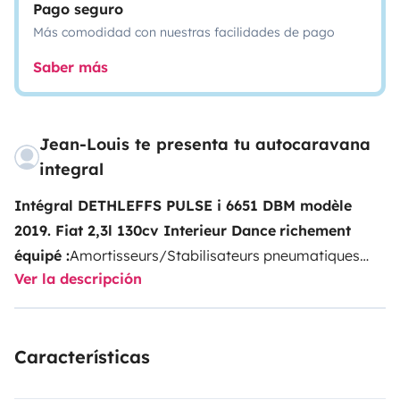
Pago seguro
Más comodidad con nuestras facilidades de pago
Saber más
Jean-Louis te presenta tu autocaravana
integral
Intégral DETHLEFFS PULSE i 6651 DBM modèle
2019. Fiat 2,3l 130cv Interieur Dance
richement
équipé :
Amortisseurs/Stabilisateurs pneumatiques
Ver la descripción
arrière
Régulateur de vitesse + ESP + Traction Control,
Radio/GPS Pionner avec Pack Sound + Climatisation
de cabine automatique
Climatisation de toit Trauma
Características
dans la cellule + Chauffage 6KW Trauma Gaz +
Electricité
Panneaux solaires de 2x100 W + double