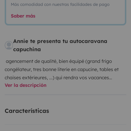
Más comodidad con nuestras facilidades de pago
Saber más
Annie te presenta tu autocaravana
capuchina
agencement de qualité, bien équipé (grand frigo
congélateur, tres bonne literie en capucine, tables et
chaises extérieures, ...) qui rendra vos vacances
Ver la descripción
agréables en couple. Idéal pour 2, et 1 ou 2 petits
enfants, possible 4 couchages avec lit sur dînette,
Camera de recul/GPS pour faciliter conduite et
Características
manœuvres
possibilite de garer votre véhicule devant chez
moi.quartier très tranquille