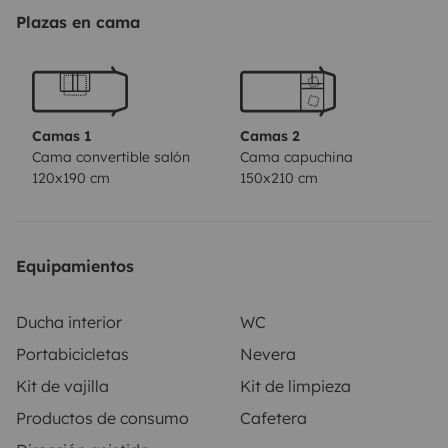
frais de gaz à rajouter sur saison froide 5€ par jour
Plazas en cama
pour chauffage
Les kms hors forfait sont facturés 0,30€ du km ( non
indiqués sur l’annonce car je n’arrive pas à le modifier
mais seront facturés au retour et payés directement au
Camas 1
Camas 2
propriétaire)
Cama convertible salón
Cama capuchina
120x190 cm
150x210 cm
Equipamientos
Ducha interior
WC
Portabicicletas
Nevera
Kit de vajilla
Kit de limpieza
Productos de consumo
Cafetera