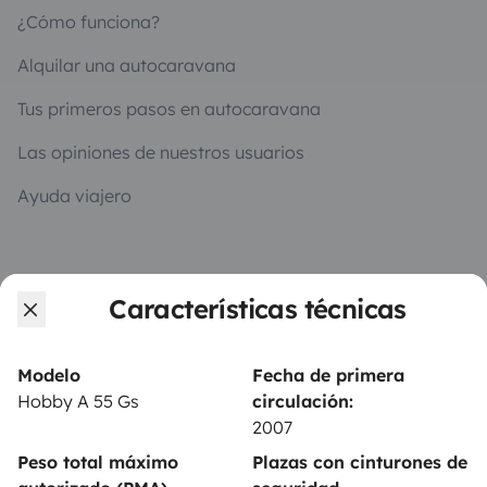
¿Cómo funciona?
Alquilar una autocaravana
Tus primeros pasos en autocaravana
Las opiniones de nuestros usuarios
Ayuda viajero
PROPIETARIOS
Características técnicas
Anunciar un vehículo
Contrato de alquiler
Modelo
Fecha de primera
Hobby A 55 Gs
circulación:
Seguros de alquiler
2007
Asistencias de alquiler
Peso total máximo
Plazas con cinturones de