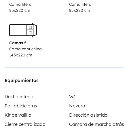
autocaravana, incluso si es tu primera experiencia.
¡Haz
Cama litera
Cama litera
las maletas, elige tu destino y comienza la aventura!
85x220 cm
85x220 cm
Contacta sin compromiso para consultar
disponibilidad y resolver cualquier duda.
Camas 5
Cama capuchina
145x220 cm
Equipamientos
Ducha interior
WC
Portabicicletas
Nevera
Kit de vajilla
Dirección asistida
Cierre centralizado
Cámara de marcha atrás