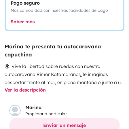
Pago seguro
Más comodidad con nuestras facilidades de pago
Saber más
Marina te presenta tu autocaravana
capuchina
🌍 ¡Vive la libertad sobre ruedas con nuestra
autocaravana Rimor Katamarano!
¿Te imaginas
despertar frente al mar, en plena montaña o junto a un
Ver la descripción
precioso pueblo sin preocuparte por hoteles ni
horarios? Con nuestra
Rimor Katamarano (2018)
podrás disfrutar de unas vacaciones inolvidables con
Marina
Propietario particular
toda la comodidad de una casa.
🚐
Ideal para
familias:
Hasta
7 plazas para viajar y dormir
.
Amplio
Enviar un mensaje