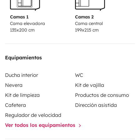
de 5 plazas con mesa extensible y asientos de cabina
giratorios, televisión, armarios roperos y otros
Camas 1
Camas 2
espacios de almacenamiento.
También dispone de
Cama elevadora
Cama central
135x200 cm
199x215 cm
enfriador para hacer mas confortables las noches de
verano.
El garaje tiene doble portón y su altura interior
es de 118 cm.
Y fácil de conducir al ser
automática.
APARTIR DE LOS 5 DIAS DE ALQUILER;
Equipamientos
KM ILIMITADOS.
Ducha interior
WC
Nevera
Kit de vajilla
Kit de limpieza
Productos de consumo
Cafetera
Dirección asistida
Regulador de velocidad
Ver todos los equipamientos