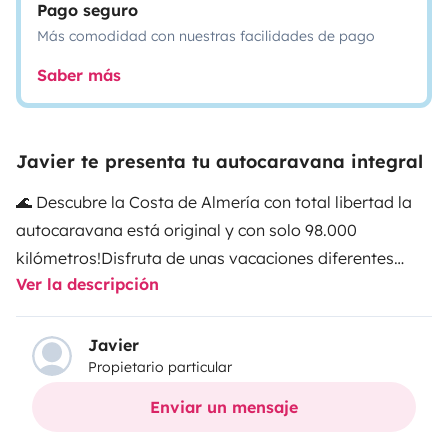
Pago seguro
Más comodidad con nuestras facilidades de pago
Saber más
Javier te presenta tu autocaravana integral
🌊 Descubre la Costa de Almería con total libertad la
autocaravana está original y con solo 98.000
kilómetros!
Disfruta de unas vacaciones diferentes
Ver la descripción
recorriendo playas vírgenes, calas escondidas y
pueblos con encanto a bordo de nuestra cómoda
autocaravana, perfecta para parejas, familias o
Javier
Propietario particular
grupos de amigos.
🛏️ Distribución
* Hasta 6 plazas para
viajar y dormir.
* Gran cama en la capuchina.
* Salón
Enviar un mensaje
convertible en amplia cama.
* Zona de comedor muy